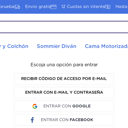
prueba
Envío gratis
12 Cuotas sin interés
Hasta
S MÁS BUSCADOS
 y Colchón
Sommier Diván
Cama Motorizad
tyle
ier
Escoja una opción para entrar
hon--sommier
hon 1 plaza
RECIBIR CÓDIGO DE ACCESO POR E-MAIL
ota
ENTRAR CON E-MAIL Y CONTRASEÑA
ENTRAR CON
GOOGLE
nacional
ENTRAR CON
FACEBOOK