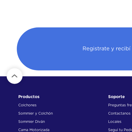
somm
10
.
jazz 
Registrate y recib
Productos
Soporte
Colchones
Preguntas fr
Sommier y Colchón
Contactanos
Sommier Diván
Locales
Cama Motorizada
Seguí tu Ped