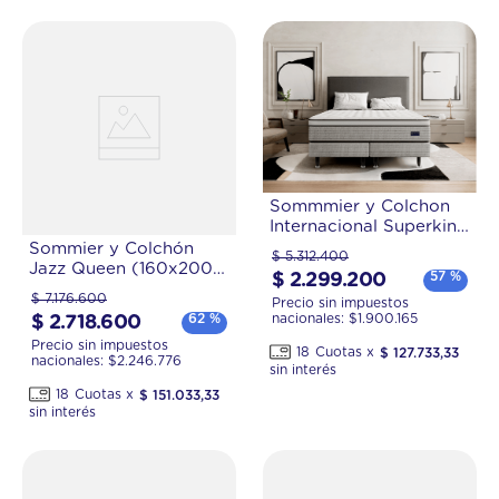
Sommmier y Colchon
Internacional Superking
(200x200) de Resortes
Sommier y Colchón
$
5
.
312
.
400
Pocket
Jazz Queen (160x200
57 %
$
2
.
299
.
200
cm) de Resortes
$
7
.
176
.
600
Precio sin impuestos
Pocket
nacionales: $
1.900.165
62 %
$
2
.
718
.
600
Precio sin impuestos
18
$
127
.
733
,
33
nacionales: $
2.246.776
18
$
151
.
033
,
33