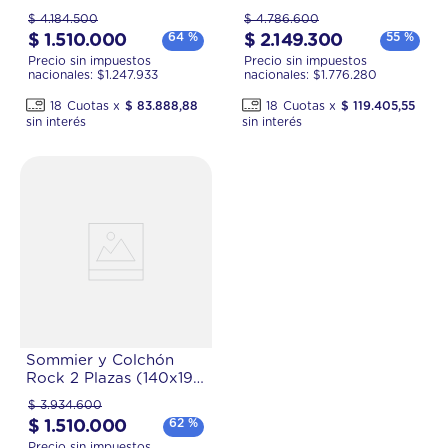
cm) de Resortes
(180x200) de Resortes
$
4
.
184
.
500
$
4
.
786
.
600
Pocket
Pocket
64 %
55 %
$
1
.
510
.
000
$
2
.
149
.
300
Precio sin impuestos
Precio sin impuestos
nacionales: $
1.247.933
nacionales: $
1.776.280
18
$
83
.
888
,
88
18
$
119
.
405
,
55
Sommier y Colchón
Rock 2 Plazas (140x190
cm) de Espuma
$
3
.
934
.
600
62 %
$
1
.
510
.
000
Precio sin impuestos