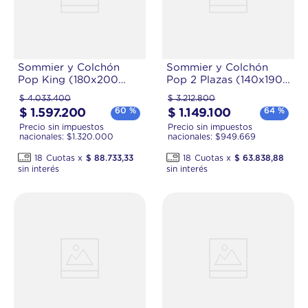
Sommier y Colchón
Sommier y Colchón
Pop King (180x200
Pop 2 Plazas (140x190
cm) de Espuma
cm) de Resortes
$
4
.
033
.
400
$
3
.
212
.
800
Pocket
60 %
64 %
$
1
.
597
.
200
$
1
.
149
.
100
Precio sin impuestos
Precio sin impuestos
nacionales: $
1.320.000
nacionales: $
949.669
18
$
88
.
733
,
33
18
$
63
.
838
,
88