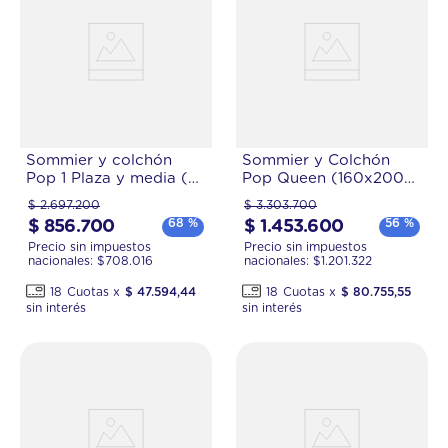
Sommier y colchón
Sommier y Colchón
Pop 1 Plaza y media (
Pop Queen (160x200
100x200) de Resortes
cm) de Espuma
$
2
.
697
.
200
$
3
.
303
.
700
68 %
56 %
$
856
.
700
$
1
.
453
.
600
Precio sin impuestos
Precio sin impuestos
nacionales: $
708.016
nacionales: $
1.201.322
18
$
47
.
594
,
44
18
$
80
.
755
,
55