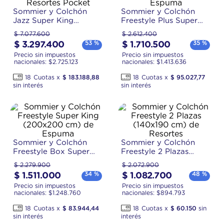
Sommier y Colchón
Sommier y Colchón
Jazz Super King
Freestyle Plus Super
(200x200 cm) de
King (200x200 cm) de
$
7
.
077
.
600
$
2
.
612
.
400
Resortes Pocket
Espuma
53 %
35 %
$
3
.
297
.
400
$
1
.
710
.
500
Precio sin impuestos
Precio sin impuestos
nacionales: $
2.725.123
nacionales: $
1.413.636
18
$
183
.
188
,
88
18
$
95
.
027
,
77
Sommier y Colchón
Sommier y Colchón
Freestyle Box Super
Freestyle 2 Plazas
King (200x200 cm) de
(140x190 cm) de
$
2
.
279
.
900
$
2
.
072
.
900
Espuma
Resortes
34 %
48 %
$
1
.
511
.
000
$
1
.
082
.
700
Precio sin impuestos
Precio sin impuestos
nacionales: $
1.248.760
nacionales: $
894.793
18
$
83
.
944
,
44
18
$
60
.
150