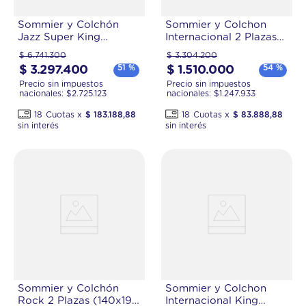
Sommier y Colchón
Sommier y Colchon
Jazz Super King
Internacional 2 Plazas
(200x200 cm) de
(140x190) de Resortes
$
6
.
741
.
300
$
3
.
304
.
200
Espuma
Pocket
51 %
54 %
$
3
.
297
.
400
$
1
.
510
.
000
Precio sin impuestos
Precio sin impuestos
nacionales: $
2.725.123
nacionales: $
1.247.933
18
$
183
.
188
,
88
18
$
83
.
888
,
88
Sommier y Colchón
Sommier y Colchon
Rock 2 Plazas (140x190
Internacional King