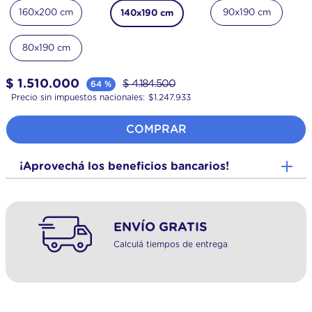
160x200 cm
90x190 cm
140x190 cm
80x190 cm
$
1
.
510
.
000
$
4
.
184
.
500
64 %
Precio sin impuestos nacionales:
$
1.247.933
COMPRAR
¡Aprovechá los beneficios bancarios!
ENVÍO GRATIS
Calculá tiempos de entrega