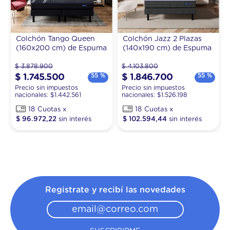
Colchón Tango Queen
Colchón Jazz 2 Plazas
(160x200 cm) de Espuma
(140x190 cm) de Espuma
$
3
.
878
.
900
$
4
.
103
.
800
55 %
55 %
$
1
.
745
.
500
$
1
.
846
.
700
Precio sin impuestos
Precio sin impuestos
nacionales: $
1.442.561
nacionales: $
1.526.198
18
18
$
96
.
972
,
22
$
102
.
594
,
44
Registrate y recibí las novedades