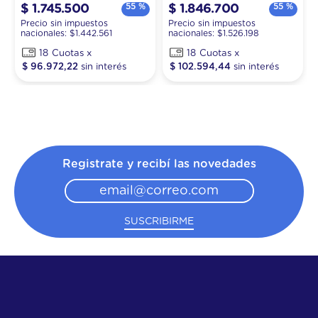
55 %
55 %
$
1
.
745
.
500
$
1
.
846
.
700
Precio sin impuestos
Precio sin impuestos
nacionales: $
1.442.561
nacionales: $
1.526.198
18
18
$
96
.
972
,
22
$
102
.
594
,
44
Registrate y recibí las novedades
SUSCRIBIRME