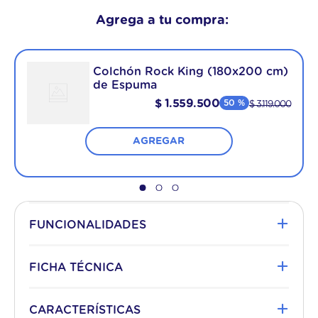
Agrega a tu compra:
Colchón Rock King (180x200 cm)
de Espuma
$
1
.
559
.
500
50 %
$
3
.
119
.
000
AGREGAR
+
FUNCIONALIDADES
Sumá diseño a tu habitación
+
FICHA TÉCNICA
Esta moderna base está diseñada con
Plazas
King
materiales resistentes y duraderos. Una sólida
+
CARACTERÍSTICAS
estructura y telas de tapicería de primera
Medidas
180x200 cm