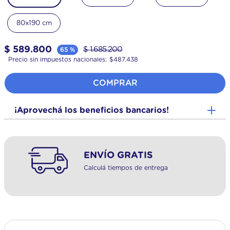
80x190 cm
$
589
.
800
$
1
.
685
.
200
65 %
Precio sin impuestos nacionales:
$
487.438
COMPRAR
¡Aprovechá los beneficios bancarios!
ENVÍO GRATIS
Calculá tiempos de entrega