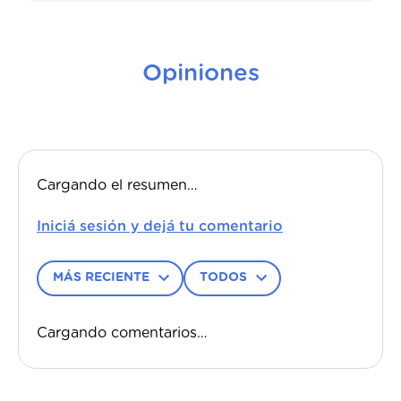
Modelo Base
Original
estilo que le des a tu habitación.
¡Todo en su lugar!
· ALTURA SOMMIER: 30.5 cm (11.5 cm de
estructura de madera maciza estacionada +
Opiniones
espuma en 1 cm + 18 cm patas de Madera). ·
TEJIDO DE LATERAL: 100% Poliéster · TELA
ANTIDESLIZANTE CON LOGO LE: 100%
Polipropileno
Cargando el resumen…
Su base es antideslizante está pensada para que
nada detenga tu completo descanso al dormir.
Sostiene y combina a la perfección con tu
colchón.
MÁS RECIENTE
TODOS
Limpiar ya no es problema
Cargando comentarios…