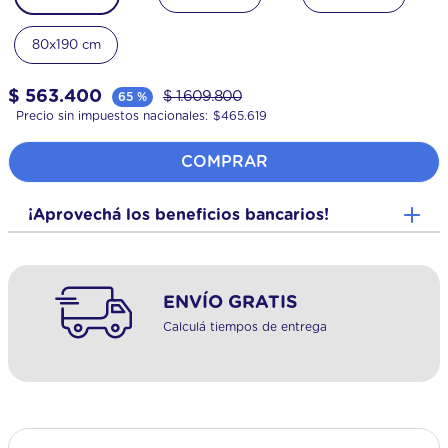
80x190 cm
$
563
.
400
$
1
.
609
.
800
65 %
Precio sin impuestos nacionales:
$
465.619
COMPRAR
¡Aprovechá los beneficios bancarios!
ENVÍO GRATIS
Calculá tiempos de entrega