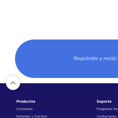
Registrate y recib
Productos
Soporte
Colchones
Preguntas fr
Sommier y Colchón
Contactanos