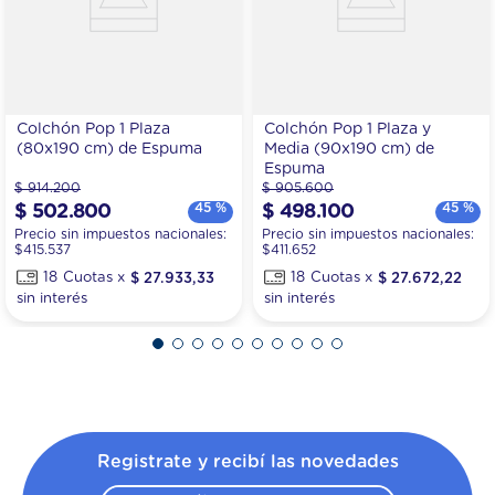
Colchón Pop 1 Plaza
Colchón Pop 1 Plaza y
(80x190 cm) de Espuma
Media (90x190 cm) de
Espuma
$
914
.
200
$
905
.
600
45 %
45 %
$
502
.
800
$
498
.
100
Precio sin impuestos nacionales:
Precio sin impuestos nacionales:
$
415.537
$
411.652
18
$
27
.
933
,
33
18
$
27
.
672
,
22
Registrate y recibí las novedades