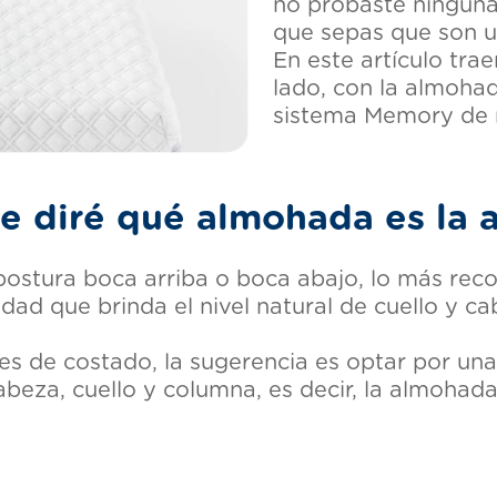
no probaste ninguna
que sepas que son u
En este artículo tra
lado, con la almohad
sistema Memory de n
e diré qué almohada es la
na postura boca arriba o boca abajo, lo más 
d que brinda el nivel natural de cuello y cabez
al es de costado, la sugerencia es optar por 
abeza, cuello y columna, es decir, la almoh