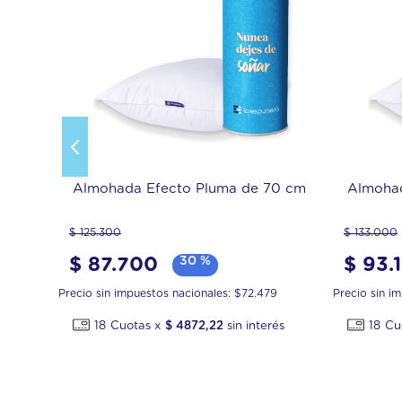
Almohada Efecto Pluma de 70 cm
Almohad
$
125
.
300
$
133
.
000
$
87
.
700
30 %
$
93
.
Precio sin impuestos nacionales: $
72.479
Precio sin i
18
$
4872
,
22
18