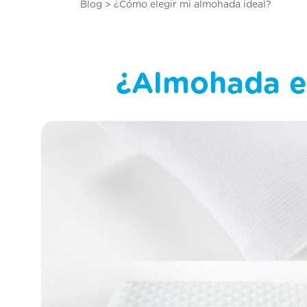
somm
Blog > ¿Cómo elegir mi almohada ideal?
10
.
colc
¿Almohada e