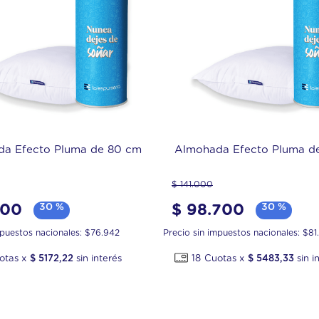
a Efecto Pluma de 80 cm
Almohada Efecto Pluma d
$
141
.
000
100
30 %
$
98
.
700
30 %
mpuestos nacionales: $
76.942
Precio sin impuestos nacionales: $
81
$
5172
,
22
18
$
5483
,
33