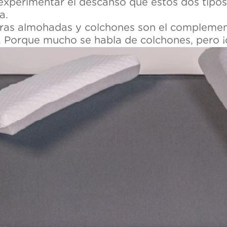
e experimentar el descanso que estos dos tip
a.
tras almohadas y colchones son el complemen
es. Porque mucho se habla de colchones, pero 