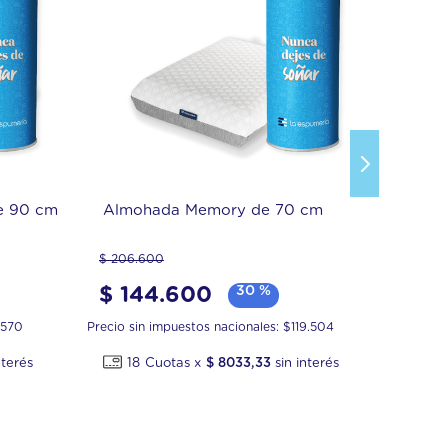
e 90 cm
Almohada Memory de 70 cm
$
206
.
600
$
144
.
600
30 %
.570
Precio sin impuestos nacionales: $
119.504
18
$
8033
,
33