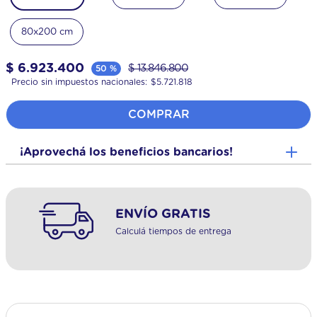
80x200 cm
$
6
.
923
.
400
$
13
.
846
.
800
50 %
Precio sin impuestos nacionales:
$
5.721.818
COMPRAR
¡Aprovechá los beneficios bancarios!
ENVÍO GRATIS
Calculá tiempos de entrega