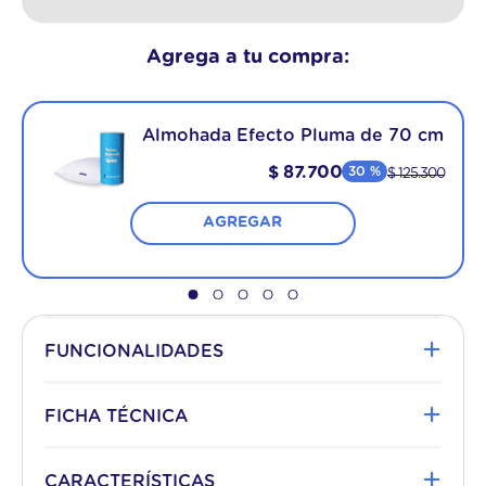
Agrega a tu compra:
Almohada Efecto Pluma de 70 cm
$
87
.
700
30 %
$
125
.
300
AGREGAR
+
FUNCIONALIDADES
¡Vos tenés el control!
+
FICHA TÉCNICA
Plazas
2 PLAZAS
+
CARACTERÍSTICAS