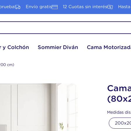
prueba
Envío gratis
12 Cuotas sin interés
Hasta
S MÁS BUSCADOS
 y Colchón
Sommier Diván
Cama Motorizad
tyle
ier
200 cm)
hon--sommier
ota
Cama
hon 1 plaza
(80x
nacional
Medidas dis
hon
200x2