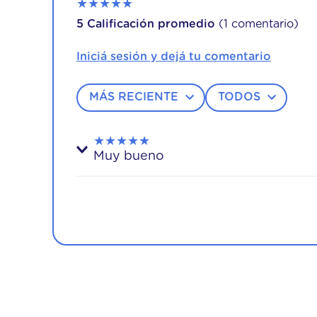
★
★
★
★
★
5 Calificación promedio
(1 comentario)
MÁS RECIENTE
TODOS
★
★
★
★
★
Muy bueno
Enviado
1 año atrás
por
Soledad
Los pliegues y el colchón se acomodan a l