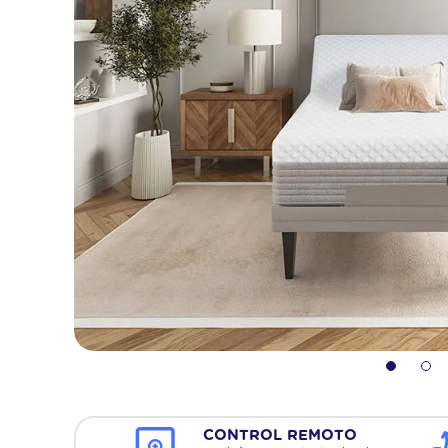
rock
10
.
base
CONTROL REMOTO