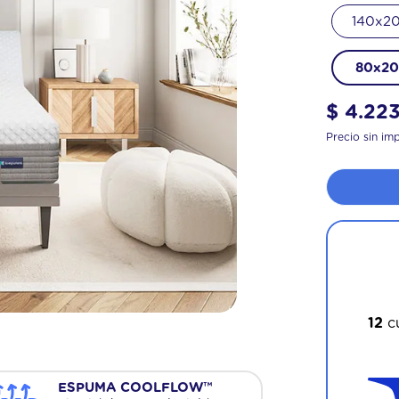
140x2
80x2
$
4
.
22
Precio sin im
¡Apr
12
cu
ESPUMA COOLFLOW™