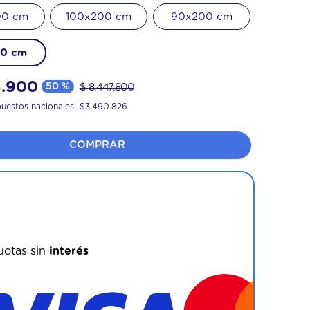
00 cm
100x200 cm
90x200 cm
00 cm
3
.
900
50 %
$
8
.
447
.
800
puestos nacionales:
$
3.490.826
COMPRAR
ovecha los beneficios bancarios!
otas sin
interés