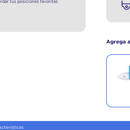
rdar tus posiciones favoritas
Agrega a
Almohada Memory de 80 cm
$
157
.
800
$
225
.
400
30 %
AGREGAR
cterísticas