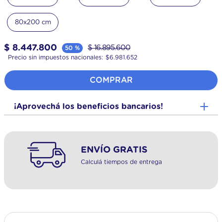
80x200 cm
$
8
.
447
.
800
$
16
.
895
.
600
50 %
Precio sin impuestos nacionales:
$
6.981.652
COMPRAR
¡Aprovechá los beneficios bancarios!
ENVÍO GRATIS
Calculá tiempos de entrega