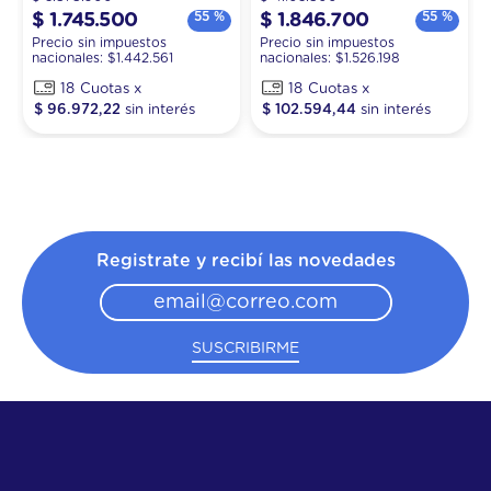
55 %
55 %
$
1
.
745
.
500
$
1
.
846
.
700
Precio sin impuestos
Precio sin impuestos
nacionales: $
1.442.561
nacionales: $
1.526.198
18
18
$
96
.
972
,
22
$
102
.
594
,
44
Registrate y recibí las novedades
SUSCRIBIRME