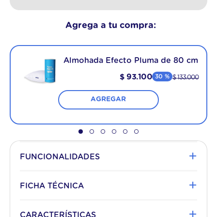
Agrega a tu compra:
Almohada Efecto Pluma de 80 cm
$
93
.
100
30 %
$
133
.
000
AGREGAR
+
FUNCIONALIDADES
¡Vos tenés el control!
+
FICHA TÉCNICA
Plazas
QUEEN
+
CARACTERÍSTICAS