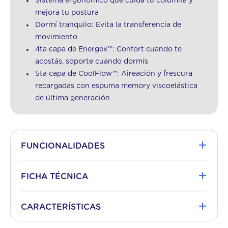
Sistema ergonómico que cuida tu columna y
mejora tu postura
Dormí tranquilo: Evita la transferencia de
movimiento
4ta capa de Energex™: Confort cuando te
acostás, soporte cuando dormís
5ta capa de CoolFlow™: Aireación y frescura
recargadas con espuma memory viscoelástica
de última generación
+
FUNCIONALIDADES
Aireación y Frescura Recargadas
+
FICHA TÉCNICA
Con la nueva espuma CoolFlow™ Memory de
Plazas
King
celdas abiertas, la disipación de calor y
+
CARACTERÍSTICAS
humedad ocurre mucho más rápido que en
¿En Caja?
No
cualquier espuma memory convencional,
Tecnología
Espuma