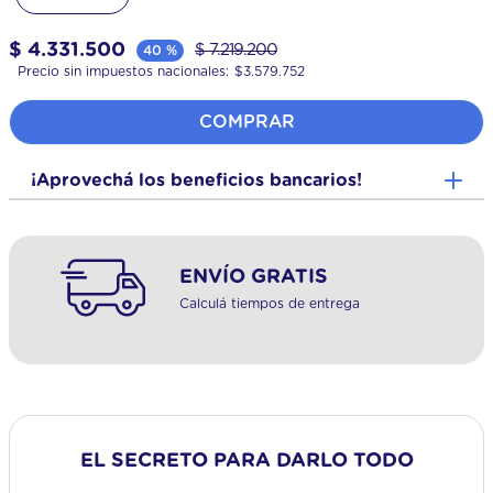
$
4
.
331
.
500
$
7
.
219
.
200
40 %
Precio sin impuestos nacionales:
$
3.579.752
COMPRAR
¡Aprovechá los beneficios bancarios!
ENVÍO GRATIS
Calculá tiempos de entrega
EL SECRETO PARA DARLO TODO