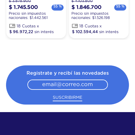
$
3
.
878
.
900
$
4
.
103
.
800
55 %
55 %
$
1
.
745
.
500
$
1
.
846
.
700
Precio sin impuestos
Precio sin impuestos
nacionales: $
1.442.561
nacionales: $
1.526.198
18
18
$
96
.
972
,
22
$
102
.
594
,
44
Registrate y recibí las novedades
SUSCRIBIRME