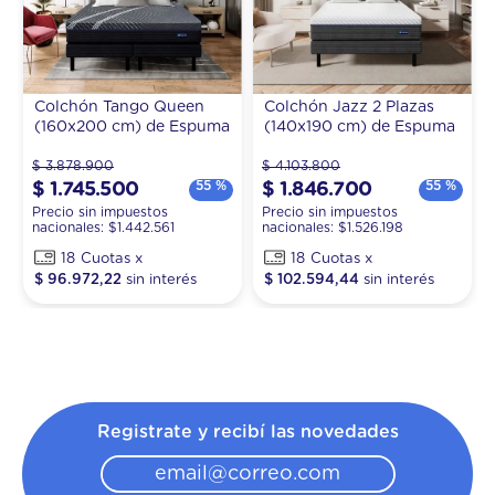
Colchón Tango Queen
Colchón Jazz 2 Plazas
(160x200 cm) de Espuma
(140x190 cm) de Espuma
$
3
.
878
.
900
$
4
.
103
.
800
55 %
55 %
$
1
.
745
.
500
$
1
.
846
.
700
Precio sin impuestos
Precio sin impuestos
nacionales: $
1.442.561
nacionales: $
1.526.198
18
18
$
96
.
972
,
22
$
102
.
594
,
44
Registrate y recibí las novedades