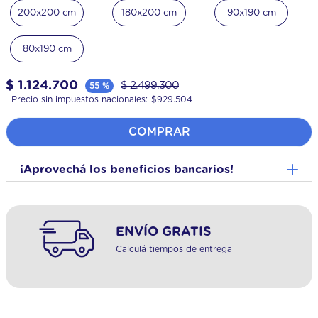
200x200 cm
180x200 cm
90x190 cm
80x190 cm
$
1
.
124
.
700
$
2
.
499
.
300
55 %
Precio sin impuestos nacionales:
$
929.504
COMPRAR
¡Aprovechá los beneficios bancarios!
ENVÍO GRATIS
Calculá tiempos de entrega