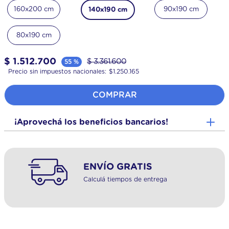
160x200 cm
90x190 cm
140x190 cm
80x190 cm
$
1
.
512
.
700
$
3
.
361
.
600
55 %
Precio sin impuestos nacionales:
$
1.250.165
COMPRAR
¡Aprovechá los beneficios bancarios!
ENVÍO GRATIS
Calculá tiempos de entrega