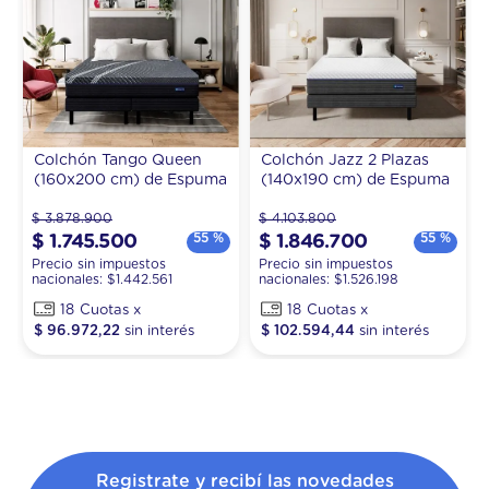
los bancos y todas las tarjetas de crédito.
Colchón Tango Queen
Colchón Jazz 2 Plazas
(160x200 cm) de Espuma
(140x190 cm) de Espuma
$
3
.
878
.
900
$
4
.
103
.
800
55 %
55 %
$
1
.
745
.
500
$
1
.
846
.
700
Precio sin impuestos
Precio sin impuestos
nacionales: $
1.442.561
nacionales: $
1.526.198
18
18
$
96
.
972
,
22
$
102
.
594
,
44
Registrate y recibí las novedades