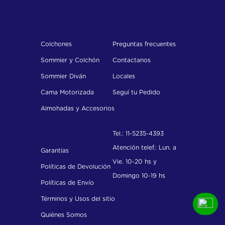
55 %
$
1
.
846
.
700
Sensación: Intermedia Dormí tranquilo: El
18
diseño de este modelo evita la transferencia
Su base es antideslizante está pensada para que
Productos
Soporte
$
102
.
594
,
44
nada detenga tu completo descanso al dormir.
de movimiento cuando se acuestan dos
Sostiene y combina a la perfección con tu
Colchones
Preguntas frecuentes
personas La altura del sommier es de 34 cm
colchón.
(18 cm de estructura de madera maciza
Colchón Tango Queen
Sommier y Colchón
Contactanos
(160x200 cm) de Espuma
estacionada + espuma en 1 cm + 15 cm
Sommier Diván
Locales
patas de Madera). · Posee un tejido lateral
$
3
.
878
.
900
Cama Motorizada
Seguí tu Pedido
100% Poliéster y una tela antideslizante de
55 %
$
1
.
745
.
500
100% Polipropileno
Almohadas y Accesorios
18
$
96
.
972
,
22
Tel.: 11-5235-4393
Institucional
Atención telef.: Lun. a
Garantías
Vie. 10-20 hs y
Políticas de Devolución
Domingo 10-19 hs
Políticas de Envío
Términos y Usos del sitio
Quiénes Somos