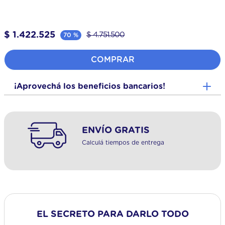
$
1
.
422
.
525
$
4
.
751
.
500
70 %
COMPRAR
¡Aprovechá los beneficios bancarios!
ENVÍO GRATIS
Calculá tiempos de entrega
EL SECRETO PARA DARLO TODO