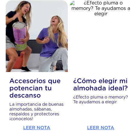
tiene su propio ritmo, los accidentes ocurren y el colchón
puede mancharse. Por eso, hoy queremos compartirte los
mejores trucos para que sepas cómo mantener tu colchón
libre de manchas y olores y prolongar su vida útil. Si
necesitás limpiar un colchón sucio porque se cayó alguna
comida o bebida, o si querés saber cómo limpiar un colchón
manchado...
Accesorios que
¿Cómo elegir mi
potencian tu
almohada ideal?
descanso
¿Efecto pluma o memory?
Te ayudamos a elegir
La importancia de buenas
almohadas, sábanas,
respaldos y protectores
¡conocelos!
LEER NOTA
LEER NOTA