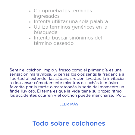
Comprueba los términos
ingresados
Intenta utilizar una sola palabra
Utiliza términos genéricos en la
búsqueda
Intenta buscar sinónimos del
término deseado
Sentir el colchón limpio y fresco como el primer día es una
sensación maravillosa. Si cerrás los ojos sentís la fragancia a
libertad al extender las sábanas recién lavadas, la invitación
a descansar cómodamente mientras escuchás tu música
favorita por la tarde o maratoneás la serie del momento un
finde lluvioso. El tema es que la vida tiene su propio ritmo,
los accidentes ocurren y el colchón puede mancharse. Por
eso, hoy queremos compartirte los mejores trucos para que
sepas cómo mantener tu colchón libre de manchas y olores y
LEER MÁS
prolongar su vida útil. Si necesitás limpiar un colchón sucio
porque se cayó alguna comida o bebida, o si querés saber
cómo limpiar un colchón manchado... Si cerrás los ojos sentís
la fragancia a libertad al extender las sábanas recién
Todo sobre colchones
lavadas, la invitación a descansar cómodamente mientras
escuchás tu música favorita por la tarde o maratoneás la
serie del momento un finde lluvioso. El tema es que la vida